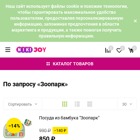
Наш сайт использует файлы cookie и похожие технологии,
чтобы гарантировать максимальное удобство
пользователям, предоставляя персонализированную
информацию, запоминая предпочтения в области
маркетинга и продукции, а также помогая получить
правильную информацию.
0
0
0
КАТАЛОГ ТОВАРОВ
По запросу «Зоопарк»
Плитка
Подробно
Компактно
Сортировать
30
Посуда из бамбука "Зоопарк"
30
−14%
990
₽
−140
₽
60
850
₽