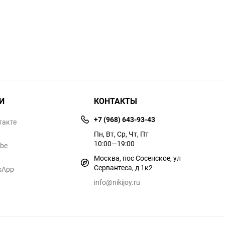
И
КОНТАКТЫ
+7 (968) 643-93-43
такте
Пн, Вт, Ср, Чт, Пт
10:00—19:00
ube
Москва, пос Сосенское, ул
Сервантеса, д 1к2
sApp
info@nikijoy.ru