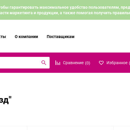
 чтобы гарантировать максимальное удобство пользователям, пр
асти маркетинга и продукции, а также помогая получить правил
кты
О компании
Поставщикам
Сравнение
Избранное
(
0
)
зд"