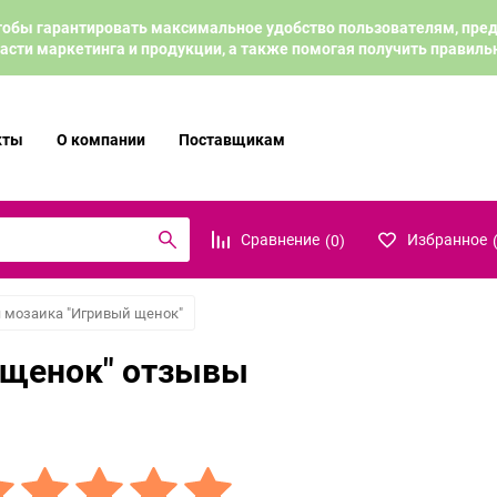
 чтобы гарантировать максимальное удобство пользователям, пр
асти маркетинга и продукции, а также помогая получить правил
кты
О компании
Поставщикам
Сравнение
Избранное
(
0
)
 мозаика "Игривый щенок"
 щенок" отзывы